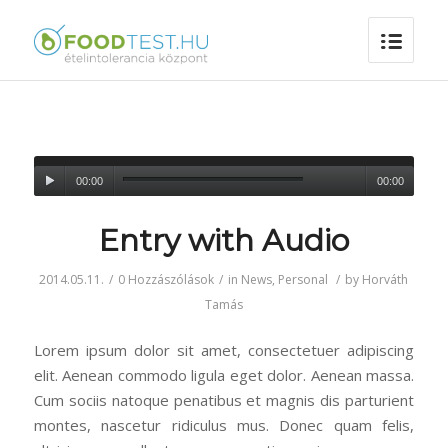
Audió
00:00
00:00
lejátszó
Entry with Audio
2014.05.11.
/
0 Hozzászólások
/
in
News
,
Personal
/
by
Horváth
Tamás
Lorem ipsum dolor sit amet, consectetuer adipiscing
elit. Aenean commodo ligula eget dolor. Aenean massa.
Cum sociis natoque penatibus et magnis dis parturient
montes, nascetur ridiculus mus. Donec quam felis,