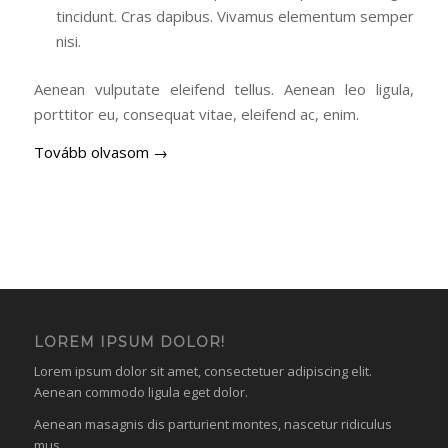
tincidunt. Cras dapibus. Vivamus elementum semper
nisi.
Aenean vulputate eleifend tellus. Aenean leo ligula,
porttitor eu, consequat vitae, eleifend ac, enim.
Tovább olvasom
→
LOREM IPSUM DOLOR!
Lorem ipsum dolor sit amet, consectetuer adipiscing elit.
Aenean commodo ligula eget dolor.
Aenean masagnis dis parturient montes, nascetur ridiculus
mus.