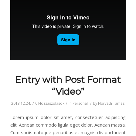
Entry with Post Format
“Video”
2013.12.24.
/
0 Hozzászólások
/
in
Personal
/
by
Horváth Tamás
Lorem ipsum dolor sit amet, consectetuer adipiscing
elit. Aenean commodo ligula eget dolor. Aenean massa.
Cum sociis natoque penatibus et magnis dis parturient