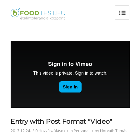
Entry with Post Format “Video”
2013.12.24.
/
0 Hozzászólások
/
in
Personal
/
by
Horváth Tamás