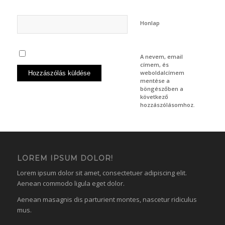
Honlap
A nevem, email
címem, és
weboldalcímem
mentése a
böngészőben a
következő
hozzászólásomhoz.
LOREM IPSUM DOLOR!
Lorem ipsum dolor sit amet, consectetuer adipiscing elit.
Aenean commodo ligula eget dolor.
Aenean masagnis dis parturient montes, nascetur ridiculus
mus.