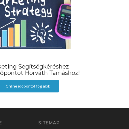
eting Segítségkéréshez
időpontot Horváth Tamáshoz!
Online időpontot foglalok
E
SITEMAP