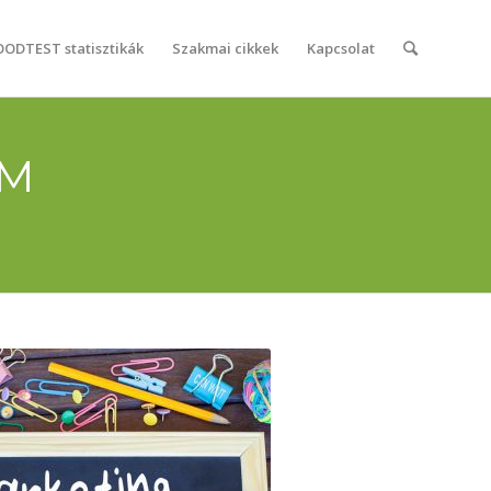
OODTEST statisztikák
Szakmai cikkek
Kapcsolat
AM