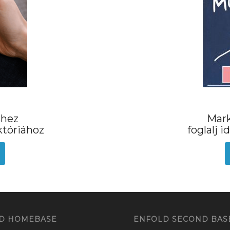
shez
Mark
któriához
foglalj 
D HOMEBASE
ENFOLD SECOND BAS