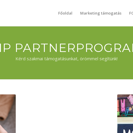
Főoldal
Marketing támogatás
F
IP PARTNERPROGR
Kérd szakmai támogatásunkat, örömmel segítünk!