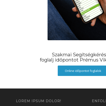
Szakmai Segítségkéré
foglalj időpontot Prémus Vi
Online időpontot foglalok
LOREM IPSUM DOLOR!
ENFOL