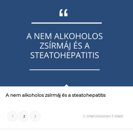
A nem alkoholos zsírmáj és a steatohepatitis
2. oldal (összesen 3 oldal)
1
2
3