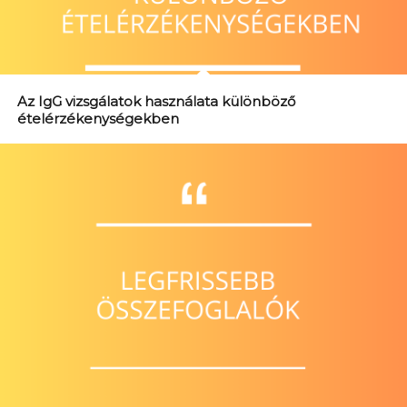
Az IgG vizsgálatok használata különböző
ételérzékenységekben