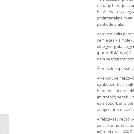
néhány fehérje azon
hatásának), így nagy
prolintartalma miat
peptiddé alakul.
Az intestinalis perm
semleges kis moleku
időegység alatt egy i
(paracelluláris út) é
nem segített transzc
Áteresztőképesség
A vékonybél felszív
újraképződik. 5 sejtt
hormonokat termelő e
(microfold) sejtek.
és elsősorban a bak
antigén prezentáló d
A felszívást végző bé
junctio adherens, ez
Cöliákia
méretét (csak 600 Da