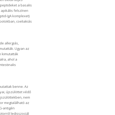
peptideket a basalis
apikális felszínen
eptid-IgA komplexet)
potokban, coeliakiás
de allergiás,
imutatták. Ugyan az
n kimutatták
alra, ahol a
ntestinalis
mutattak benne. Az
ai, újszülöttet védő
újszülöttekben, nem
tor megtalálható az
gG-antigén
ptorról ledisszociál