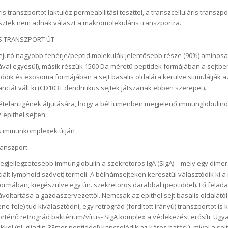
ris transzportot laktulóz permeabilitási teszttel, a transzcelluláris transzpo
tesztek nem adnak választ a makromolekuláris transzportra.
S TRANSZPORT ÚT
ejutó nagyobb fehérje/peptid molekulák jelentősebb része (90%) aminosa
l egyesül), másik részük 1500 Da méretű peptidek formájában a sejtben
ódik és exosoma formájában a sejt basalis oldalára kerülve stimulálják 
ranciát vált ki (CD103+ dendritikus sejtek játszanak ebben szerepet).
ételantigének átjutására, hogy a bél lumenben megjelenő immunglobulin
 epithel sejten.
is immunkomplexek útján
transzport
legjellegzetesebb immunglobulin a szekretoros IgA (SIgA) – mely egy dimer
ált lymphoid szövet) termeli. A bélhámsejteken keresztül választódik ki a 
formában, kiegészülve egy ún. szekretoros darabbal (peptiddel). Fő felad
voltartása a gazdaszervezettől. Nemcsak az epithel sejt basalis oldalától 
ne fele) tud kiválasztódni, egy retrográd (fordított irányú) transzportot is 
örténő retrográd baktérium/vírus- SIgA komplex a védekezést erősíti. Ugy
kel (pl. gliadin-33mer peptiddel) kapcsolódik az káros hatású, mivel a sejte