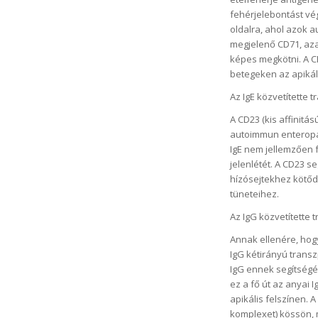
fehérjelebontást vé
oldalra, ahol azok a
megjelenő CD71, azaz 
képes megkötni. A C
betegeken az apikáli
Az IgE közvetítette t
A CD23 (kis affinitá
autoimmun enteropáti
IgE nem jellemzően f
jelenlétét. A CD23 se
hízósejtekhez kötődv
tüneteihez.
Az IgG közvetítette 
Annak ellenére, hog
IgG kétirányú transz
IgG ennek segítségé
ez a fő út az anyai 
apikális felszínen. A
komplexet) kössön, me