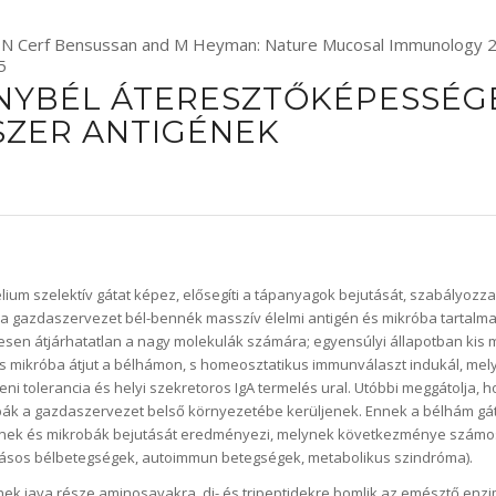
, N Cerf Bensussan and M Heyman: Nature Mucosal Immunology 20
5
NYBÉL ÁTERESZTŐKÉPESSÉGE
SZER ANTIGÉNEK
helium szelektív gátat képez, elősegíti a tápanyagok bejutását, szabályozza
a a gazdaszervezet bél-bennék masszív élelmi antigén és mikróba tartalma
ljesen átjárhatatlan a nagy molekulák számára; egyensúlyi állapotban kis
és mikróba átjut a bélhámon, s homeosztatikus immunválaszt indukál, mely
i tolerancia és helyi szekretoros IgA termelés ural. Utóbbi meggátolja, 
ák a gazdaszervezet belső környezetébe kerüljenek. Ennek a bélhám gá
gének és mikrobák bejutását eredményezi, melynek következménye számo
ladásos bélbetegségek, autoimmun betegségek, metabolikus szindróma).
inek java része aminosavakra, di- és tripeptidekre bomlik az emésztő enz