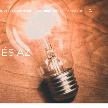
OODTEST statisztikák
Szakmai cikkek
Kapcsolat
ÉS AZ