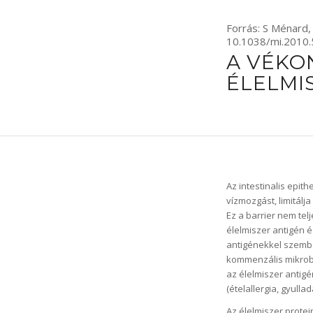
Forrás: S Ménard
10.1038/mi.2010.
A VÉKO
ÉLELMI
Az intestinalis epit
vízmozgást, limitálj
Ez a barrier nem te
élelmiszer antigén 
antigénekkel szemben
kommenzális mikrob
az élelmiszer anti
(ételallergia, gyul
Az élelmiszer prote