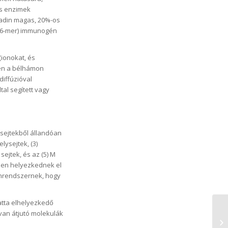
us enzimek
iadin magas, 20%-os
 26-mer) immunogén
(ionokat, és
ben a bélhámon
diffúzióval
tal segített vagy
ssejtekből állandóan
lysejtek, (3)
ejtek, és az (5) M
ében helyezkednek el
unrendszernek, hogy
latta elhelyezkedő
van átjutó molekulák