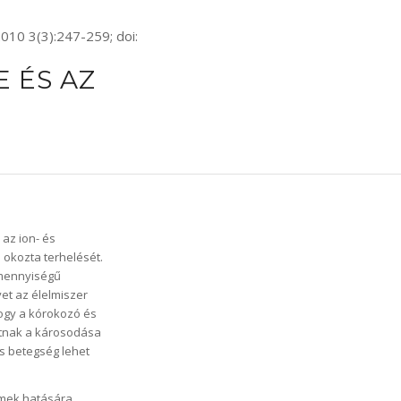
10 3(3):247-259; doi:
 ÉS AZ
 az ion- és
 okozta terhelését.
 mennyiségű
et az élelmiszer
hogy a kórokozó és
tnak a károsodása
s betegség lehet
imek hatására,