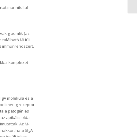
rtot mannitollal
vakig bomlik (az
 található MHCII
az immunrendszert.
okkal komplexet
 IgA molekula és a
polimer Ig receptor
ata a patogén és
az apikális oldal
kimutattak. Az M-
anakkor, ha a SIgA
n belüli teljes