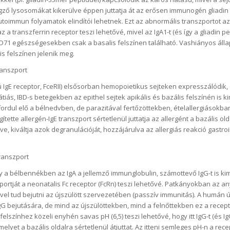
gző lysosomákat kikerülve éppen juttatja át az erősen immunogén gliadin 
utoimmun folyamatok elindítói lehetnek. Ezt az abnormális transzportot az 
a transzferrin receptor teszi lehetővé, mivel az IgA1-t (és így a gliadin p
D71 egészségesekben csak a basalis felszínen található. Vashiányos álla
s felszínen jelenik meg.
ranszport
sú IgE receptor, FceRII) elsősorban hemopoietikus sejteken expresszálódik, 
ás, IBD-s betegekben az epithel sejtek apikális és bazális felszínén is k
ordul elő a bélnedvben, de parazitával fertőzöttekben, ételallergiásokba
gítette allergén-IgE transzport sértetlenül juttatja az allergént a bazális old
e, kiváltja azok degranulációját, hozzájárulva az allergiás reakció gastroi
transzport
y a bélbennékben az IgA a jellemző immunglobulin, számottevő IgG-t is ki
portját a neonatalis Fc receptor (FcRn) teszi lehetővé. Patkányokban az any
vel tud bejutni az újszülött szervezetében (passzív immunitás). A humán 
IgG bejutására, de mind az újszülöttekben, mind a felnőttekben ez a recep
 felszínhez közeli enyhén savas pH (6,5) teszi lehetővé, hogy itt IgG-t (és I
lyet a bazális oldalra sértetlenül átjuttat. Az itteni semleges pH-n a rece