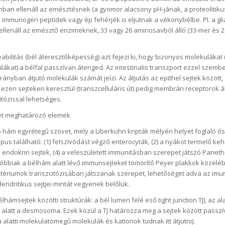
ban ellenáll az emésztésnek (a gyomor alacsony pH-jának, a proteolitik
 immunogén peptidek vagy ép fehérjék is eljutnak a vékonybélbe. Pl. a gl
t ellenáll az emésztő enzimeknek, 33 vagy 26 aminosavból álló (33-mer és
eabilitás (bél áteresztőképesség) azt fejezi ki, hogy bizonyos molekulákat 
lákat) a bélfal passzívan átenged. Az intestinalis transzport ezzel szem
rányban átjutó molekulák számát jelzi. Az átjutás az epithel sejtek között, 
s ezen sejteken keresztül (transzcelluláris út) pedig membrán receptorok ál
itózissal lehetséges.
ét meghatározó elemek
ó hám egyrétegű szövet, mely a Liberkühn kripták mélyén helyet foglaló ő
ípus található: (1) felszívódást végző enterocyták, (2) a nyákot termelő kehe
ndokrin sejtek, (4) a veleszületett immunitásban szerepet játszó Paneth s
 Utóbbiak a bélhám alatt lévő immunsejteket tömörítő Peyer plakkok közel
tériumok transzcitózisában játszanak szerepet, lehetőséget adva az im
endritikus sejtjei mintát vegyenek belőlük.
lhámsejtek közötti struktúrák: a bél lumen felé eső tight junction TJ), az a
 alatt a desmosoma. Ezek közül a TJ határozza meg a sejtek között passzí
 alatti molekulatömegű molekulák és kationok tudnak itt átjutni).