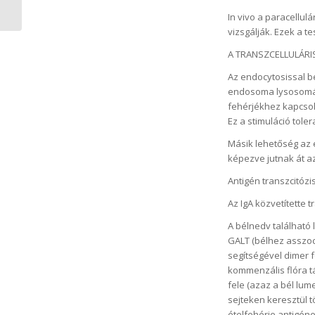
In vivo a paracellulá
vizsgálják. Ezek a 
A TRANSZCELLULÁRI
Az endocytosissal b
endosoma lysosomáva
fehérjékhez kapcsol
Ez a stimuláció tole
Másik lehetőség az 
képezve jutnak át az
Antigén transzcitóz
Az IgA közvetítette 
A bélnedv található 
GALT (bélhez asszoci
segítségével dimer 
kommenzális flóra tá
fele (azaz a bél lume
sejteken keresztül t
ételfehérje antigének