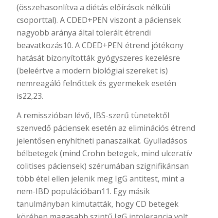
(összehasonlítva a diétás előírások nélküli
csoporttal). A CDED+PEN viszont a páciensek
nagyobb aránya által tolerált étrendi
beavatkozás10. A CDED+PEN étrend jótékony
hatását bizonyították gyógyszeres kezelésre
(beleértve a modern biológiai szereket is)
nemreagáló felnőttek és gyermekek esetén
is22,23.
A remisszióban lévő, IBS-szerű tünetektől
szenvedő páciensek esetén az eliminációs étrend
jelentősen enyhítheti panaszaikat. Gyulladásos
bélbetegek (mind Crohn betegek, mind ulceratív
colitises páciensek) szérumában szignifikánsan
több étel ellen jelenik meg IgG antitest, mint a
nem-IBD populációban11. Egy másik
tanulmányban kimutatták, hogy CD betegek
körében magasabb szintű IgG intolerancia volt