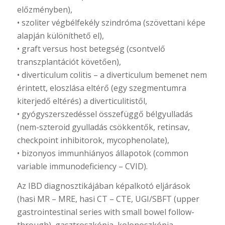
előzményben),
• szoliter végbélfekély szindróma (szövettani képe
alapján különíthető el),
• graft versus host betegség (csontvelő
transzplantációt követően),
• diverticulum colitis – a diverticulum bemenet nem
érintett, eloszlása eltérő (egy szegmentumra
kiterjedő eltérés) a diverticulitistől,
• gyógyszerszedéssel összefüggő bélgyulladás
(nem-szteroid gyulladás csökkentők, retinsav,
checkpoint inhibitorok, mycophenolate),
• bizonyos immunhiányos állapotok (common
variable immunodeficiency – CVID).
Az IBD diagnosztikájában képalkotó eljárások
(hasi MR – MRE, hasi CT – CTE, UGI/SBFT (upper
gastrointestinal series with small bowel follow-