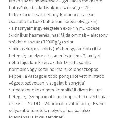
litokólsav és deoxikólsav – gyulladás csökkentő
hatásúak, kialakulásukhoz szükséges 7-
hidroxilációt csak néhány Ruminococcaceae
családba tartozó baktérium képes elvégezni)
• a hasnyálmirigy elégtelen exokrin működése
(krónikus hasmenés, hasi fájdalommal) – alacsony
széklet elasztáz (200g/g) szint
• mikroszkópos colitis (nőkben gyakoribb ritka
betegség, melyre a hasmenés jellemző, melyet
néha fájdalom kísér, az IBS-D-re hasonlít,
normális vagy közel normális kolonoszkópos
képpel, a vastagbél több pontjából vett mintából
végzett szövettani vizsgálat bizonyítja)
• tüneteket okozó nem-komplikált diverticulum
betegség (symptomatic uncomplicated diverticular
disease – SUDD – 24 óránál tovább tartó, IBS-nél
súlyosabb tünetek, melyek a has bal alsó
kvadránsára lokalizálódnak)