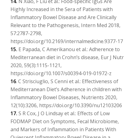
14.
N Xiao, F Liu et al.: Food-specific IgGs Are
Highly Increased in the Sera of Patients with
Inflammatory Bowel Disease and Are Clinically
Relevant to the Pathogenesis, Intern Med 2018,
57:2787-2798,
https://doi.org/10.2169/internalmedicine.9377-17
15.
E Papada, C Amerikanou et al.: Adherence to
Mediterranean diet in Crohn’s disease, Eur J Nutr
2020, 59(3):1115-1121,
https://doi.org/10.1007/s00394-019-01972-z
16
. C Strisciuglio, S Cenni et al.: Effectiveness of
Mediterranean Diet’s Adherence in children with
Inflammatory Bowel Diseases, Nutrients 2020,
12(10):3206, https://doi.org/10.3390/nu12103206
17.
S R Cox, J O Lindsay et al.: Effects of Low
FODMAP Diet on Symptoms, Fecal Microbiome,
and Markers of Inflammation in Patients With
Quiescent Inflammatory Bowel Disease in a