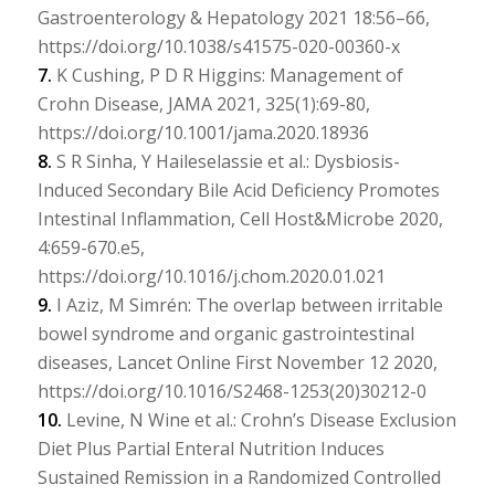
Gastroenterology & Hepatology 2021 18:56–66,
https://doi.org/10.1038/s41575-020-00360-x
7.
K Cushing, P D R Higgins: Management of
Crohn Disease, JAMA 2021, 325(1):69-80,
https://doi.org/10.1001/jama.2020.18936
8.
S R Sinha, Y Haileselassie et al.: Dysbiosis-
Induced Secondary Bile Acid Deficiency Promotes
Intestinal Inflammation, Cell Host&Microbe 2020,
4:659-670.e5,
https://doi.org/10.1016/j.chom.2020.01.021
9.
I Aziz, M Simrén: The overlap between irritable
bowel syndrome and organic gastrointestinal
diseases, Lancet Online First November 12 2020,
https://doi.org/10.1016/S2468-1253(20)30212-0
10.
Levine, N Wine et al.: Crohn’s Disease Exclusion
Diet Plus Partial Enteral Nutrition Induces
Sustained Remission in a Randomized Controlled