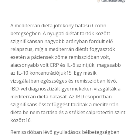
A mediterrán diéta jótékony hatású Crohn
betegségben. A nyugati diétát tartók között
szignifikánsan nagyobb arányban fordult elő
relapszus, míg a mediterrán diétát fogyasztók
esetén a páciensek zöme remisszióban volt,
alacsonyabb volt CRP és IL-6 szintjük, magasabb
az IL-10 koncentrációjuk15. Egy másik
vizsgálatban egészséges és remisszióban lévő,
IBD-vel diagnosztizált gyermekeken vizsgálták a
mediterrán diéta hatását. Az IBD csoportban
szignifikáns összefüggést találtak a mediterrán
diéta be nem tartása és a széklet calprotectin szint
között16.
Remisszióban lévő gyulladásos bélbetegségben