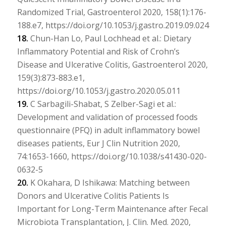
Randomized Trial, Gastroenterol 2020, 158(1):176-
188.e7, https://doi.org/10.1053/j.gastro.2019.09.024
18.
Chun-Han Lo, Paul Lochhead et al.: Dietary
Inflammatory Potential and Risk of Crohn’s
Disease and Ulcerative Colitis, Gastroenterol 2020,
159(3):873-883.e1,
https://doi.org/10.1053/j.gastro.2020.05.011
19.
C Sarbagili-Shabat, S Zelber-Sagi et al.:
Development and validation of processed foods
questionnaire (PFQ) in adult inflammatory bowel
diseases patients, Eur J Clin Nutrition 2020,
74:1653-1660, https://doi.org/10.1038/s41430-020-
0632-5
20.
K Okahara, D Ishikawa: Matching between
Donors and Ulcerative Colitis Patients Is
Important for Long-Term Maintenance after Fecal
Microbiota Transplantation, J. Clin. Med. 2020,