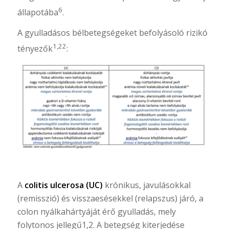
6
állapotába
.
A gyulladásos bélbetegségeket befolyásoló rizikó
1,22
tényezők
:
A
colitis ulcerosa (UC)
krónikus, javulásokkal
(remisszió) és visszaesésekkel (relapszus) járó, a
colon nyálkahártyáját érő gyulladás, mely
folytonos jellegű1,2. A betegség kiterjedése