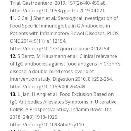
Trial, Gastroenterol 2019, 157(2):440-450.e8,
https://doi.org/10.1053/j.gastro.2019.04.021
11.
C Cai, J Shen et al.: Serological Investigation of
Food Specific Immunoglobulin G Antibodies in
Patients with Inflammatory Bowel Diseases, PLOS
ONE 2014, 9(11): e112154,
https://doi.org/10.1371/journal.pone.0112154
12.
S Bentz, M Hausmann et al.: Clinical relevance
of IgG antibodies against food antigens in Crohn’s
disease: a double-blind cross-over diet
intervention study, Digestion 2010, 81:252-264,
https://doi.org/10.1159/000264649
13.
L Jian, H Anqi et al.: Food Exclusion Based on
IgG Antibodies Alleviates Symptoms in Ulcerative
Colitis: A Prospective Study, Inflamm Bowel Dis
2018, 24(9):1918-1925,
https://doi.org/10.1093/ibd/izy110