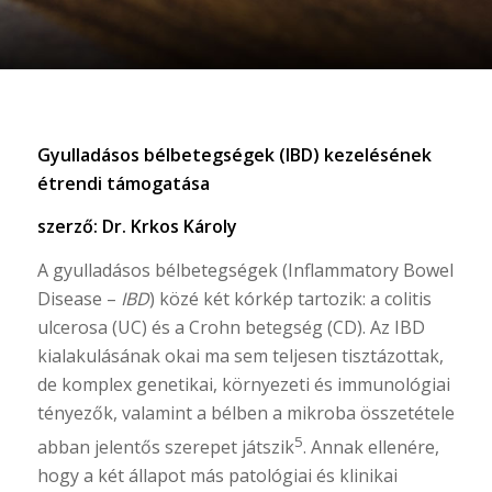
Gyulladásos bélbetegségek (IBD) kezelésének
étrendi támogatása
szerző: Dr. Krkos Károly
A gyulladásos bélbetegségek (Inflammatory Bowel
Disease –
IBD
) közé két kórkép tartozik: a colitis
ulcerosa (UC) és a Crohn betegség (CD). Az IBD
kialakulásának okai ma sem teljesen tisztázottak,
de komplex genetikai, környezeti és immunológiai
tényezők, valamint a bélben a mikroba összetétele
5
abban jelentős szerepet játszik
. Annak ellenére,
hogy a két állapot más patológiai és klinikai