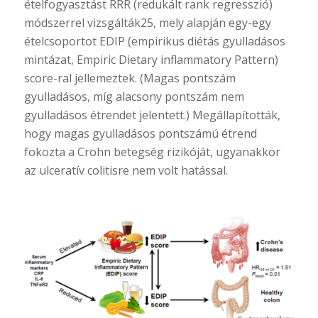
ételfogyasztást RRR (redukált rank regresszió)
módszerrel vizsgálták25, mely alapján egy-egy
ételcsoportot EDIP (empirikus diétás gyulladásos
mintázat, Empiric Dietary inflammatory Pattern)
score-ral jellemeztek. (Magas pontszám
gyulladásos, míg alacsony pontszám nem
gyulladásos étrendet jelentett.) Megállapították,
hogy magas gyulladásos pontszámú étrend
fokozta a Crohn betegség rizikóját, ugyanakkor
az ulceratív colitisre nem volt hatással.