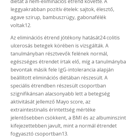
diétát a nem-eliminációs étrend követte. A
leggyakrabban pozitív ételek: sajtok, élesztő,
agave szirup, bambuszrügy, gabonafélék
voltak12.
Az eliminációs étrend jótékony hatását24 colitis
ulcerosás betegek körében is vizsgálták. A
tanulmányban résztvevők felének normál,
egészséges étrendet írtak elő, míg a tanulmányba
bevontak másik fele IgG-intolerancia alapján
beállított eliminációs diétában részesült. A
speciális étrendben részesült csoportban
szignifikánsan alacsonyabb lett a betegség
aktivitását jellemző Mayo score, az
extraintestinalis érintettség mértéke
jelentősebben csökkent, a BMI és az albuminszint
kifejezettebben javult, mint a normál étrendet
fogyasztó csoportban13.