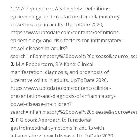
1
. M A Peppercorn, A S Cheifetz: Definitions,
epidemiology, and risk factors for inflammatory
bowel disease in adults, UpToDate 2020,
https://www.uptodate.com/contents/definitions-
epidemiology-and-risk-factors-for-inflammatory-
bowel-disease-in-adults?
search=inflammatory%20bowel%20disease&source=sear
2.
M A Peppercorn, S V Kane: Clinical
manifestation, diagnosis, and prognosis of
ulcerative colitis in adults, UpToDate 2020,
https://www.uptodate.com/contents/clinical-
presentation-and-diagnosis-of-inflammatory-
bowel-disease-in-children?
search=inflammatory%20bowel%20disease&source=sear
3.
P Gibson: Approach to functional
gastrointestinal symptoms in adults with
inflammatory bowel disease, UpToDate 2020,