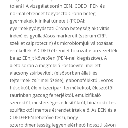
tolerál. A vizsgálat során EEN, CDED+PEN és
normál étrendet fogyasztó Crohn beteg
gyermekek klinikai tüneteit (PCDAI:
gyermekgyógyászati Crohn betegség aktivitási
index) és gyulladásos markereit (szérum CRP,
széklet calprotectin) és microbiomjuk változását
értékelték. A CDED étrendet fokozatosan vezették
be az EEn_t követően (PEN-nel kiegészítve). A
diéta során a megfelelő rostbevitel mellett
alacsony zsírbevitelt (elsősorban állati és
tejtermék zsír mellőzése), gabonaféléktől, vörös
húsoktól, élelmiszeripari termékektől, élesztőtől,
taurinban gazdag fehérjéktől, emulzifikáló
szerektől, mesterséges édesítőktől, hínároktól és
szulfitoktól mentes étrendet írtak elő. Az EEN és a
CDED+PEN lehetővé teszi, hogy
szteroidmentesség legyen elérhető hosszú távon