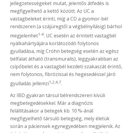
jellegzetességeket mutat, jelentős átfedés is
megfigyelhető a kettő között. Az UC a
vastagbeleket érinti, míg a CD a gyomor-bél
rendszeren (a szájüregtől a végbélnyílásig) bárhol
1-4
megjelenhet
. UC esetén az érintett vastagbél
nyálkahártyájára korlátozódó folytonos
gyulladása, míg Crohn betegség esetén az egész
bélfalat átható (transmuralis), leggyakrabban az
csípőbelet és a vastagbél kezdeti szakaszát érintő,
nem folytonos, fibrózissal és hegesedéssel járó
1,2,4,7
gyulladás jellemzi
.
Az IBD gyakran társul bélrendszeren kívüli
megbetegedésekkel. Már a diagnózis
felállításakor a betegek kb. 10 %-ánál
megfigyelhető társuló betegség, mely életük
során a páciensek egynegyedében megjelenik. Az