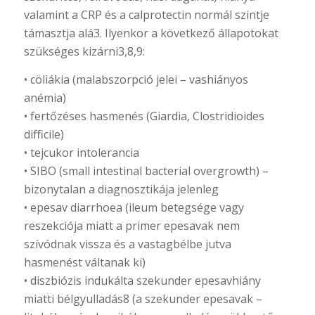
valamint a CRP és a calprotectin normál szintje
támasztja alá3. Ilyenkor a következő állapotokat
szükséges kizárni3,8,9:
• cöliákia (malabszorpció jelei – vashiányos
anémia)
• fertőzéses hasmenés (Giardia, Clostridioides
difficile)
• tejcukor intolerancia
• SIBO (small intestinal bacterial overgrowth) –
bizonytalan a diagnosztikája jelenleg
• epesav diarrhoea (ileum betegsége vagy
reszekciója miatt a primer epesavak nem
szívódnak vissza és a vastagbélbe jutva
hasmenést váltanak ki)
• diszbiózis indukálta szekunder epesavhiány
miatti bélgyulladás8 (a szekunder epesavak –