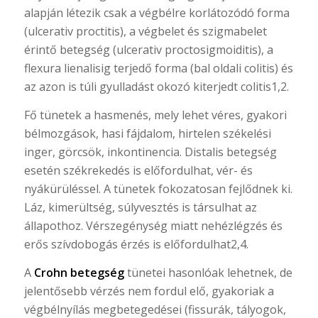
alapján létezik csak a végbélre korlátozódó forma
(ulcerativ proctitis), a végbelet és szigmabelet
érintő betegség (ulcerativ proctosigmoiditis), a
flexura lienalisig terjedő forma (bal oldali colitis) és
az azon is túli gyulladást okozó kiterjedt colitis1,2.
Fő tünetek a hasmenés, mely lehet véres, gyakori
bélmozgások, hasi fájdalom, hirtelen székelési
inger, görcsök, inkontinencia. Distalis betegség
esetén székrekedés is előfordulhat, vér- és
nyákürüléssel. A tünetek fokozatosan fejlődnek ki.
Láz, kimerültség, súlyvesztés is társulhat az
állapothoz. Vérszegénység miatt nehézlégzés és
erős szívdobogás érzés is előfordulhat2,4.
A
Crohn betegség
tünetei hasonlóak lehetnek, de
jelentősebb vérzés nem fordul elő, gyakoriak a
végbélnyílás megbetegedései (fissurák, tályogok,