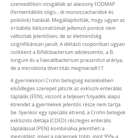
szenvedőkön vizsgálták az alacsony FODMAP
(fermentábilis oligo-, di-monoszacharidok és
poliolok) hatását. Megállapították, hogy ugyan az
irritábilis bélszindrómát jellemző pontok nem
változtak jelentősen, de az életminőség
szignifikánsan javult. A diétázó csoportban ugyan
csökkent a Bifidobacterium adolescentis, a B.
longum és a Faecalibacterium prausnitzii aránya,
de a microbiota diverzitás megmaradt17.
A gyermekkori Crohn betegség kezelésében
elsődleges szerepet játszik az exkluzív enterálás
táplálás (EEN), viszont a teljesen folyadék alapú
étrendet a gyermekek jelentős része nem tartja
be. Ilyenkor egy speciális étrend, a Crohn betegek
exklúziós diétája (CDED) részleges enterális
táplálással (PEN) kombinálva jelentheti a
megoldást, mivel a páciensek több, mint 95%-a