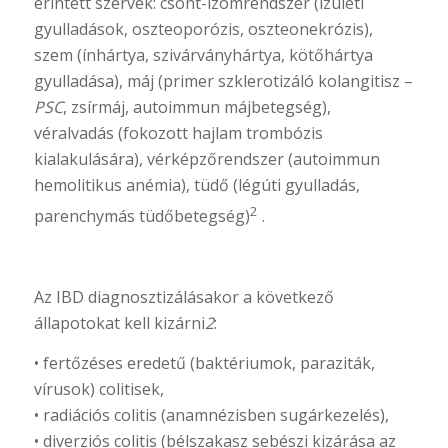
érintett szervek: csont-izomrendszer (izületi
gyulladások, oszteoporózis, oszteonekrózis),
szem (ínhártya, szivárványhártya, kötőhártya
gyulladása), máj (primer szklerotizáló kolangitisz –
PSC
, zsírmáj, autoimmun májbetegség),
véralvadás (fokozott hajlam trombózis
kialakulására), vérképzőrendszer (autoimmun
hemolitikus anémia), tüdő (légúti gyulladás,
2
parenchymás tüdőbetegség)
.
Az IBD diagnosztizálásakor a következő
állapotokat kell kizárni
2
:
• fertőzéses eredetű (baktériumok, paraziták,
vírusok) colitisek,
• radiációs colitis (anamnézisben sugárkezelés),
• diverziós colitis (bélszakasz sebészi kizárása az