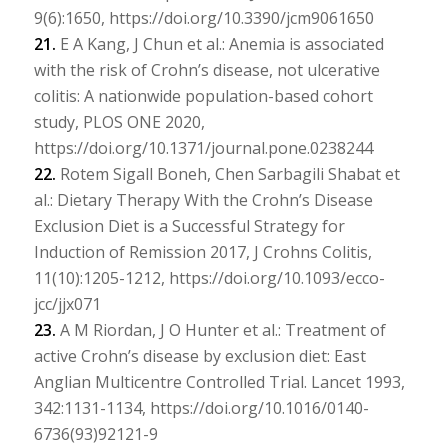
9(6):1650, https://doi.org/10.3390/jcm9061650
21.
E A Kang, J Chun et al.: Anemia is associated
with the risk of Crohn’s disease, not ulcerative
colitis: A nationwide population-based cohort
study, PLOS ONE 2020,
https://doi.org/10.1371/journal.pone.0238244
22.
Rotem Sigall Boneh, Chen Sarbagili Shabat et
al.: Dietary Therapy With the Crohn’s Disease
Exclusion Diet is a Successful Strategy for
Induction of Remission 2017, J Crohns Colitis,
11(10):1205-1212, https://doi.org/10.1093/ecco-
jcc/jjx071
23.
A M Riordan, J O Hunter et al.: Treatment of
active Crohn’s disease by exclusion diet: East
Anglian Multicentre Controlled Trial. Lancet 1993,
342:1131-1134, https://doi.org/10.1016/0140-
6736(93)92121-9