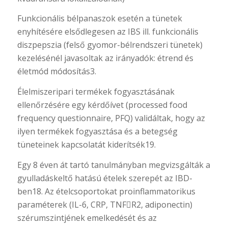
Funkcionális bélpanaszok esetén a tünetek
enyhítésére elsődlegesen az IBS ill. funkcionális
diszpepszia (felső gyomor-bélrendszeri tünetek)
kezelésénél javasoltak az irányadók: étrend és
életmód módosítás3.
Élelmiszeripari termékek fogyasztásának
ellenőrzésére egy kérdőívet (processed food
frequency questionnaire, PFQ) validáltak, hogy az
ilyen termékek fogyasztása és a betegség
tüneteinek kapcsolatát kiderítsék19.
Egy 8 éven át tartó tanulmányban megvizsgálták a
gyulladáskeltő hatású ételek szerepét az IBD-
ben18. Az ételcsoportokat proinflammatorikus
paraméterek (IL-6, CRP, TNFR2, adiponectin)
szérumszintjének emelkedését és az