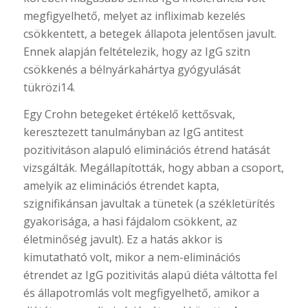
megfigyelhető, melyet az infliximab kezelés
csökkentett, a betegek állapota jelentősen javult.
Ennek alapján feltételezik, hogy az IgG szitn
csökkenés a bélnyárkahártya gyógyulását
tükrözi14.
Egy Crohn betegeket értékelő kettősvak,
keresztezett tanulmányban az IgG antitest
pozitivitáson alapuló eliminációs étrend hatását
vizsgálták. Megállapították, hogy abban a csoport,
amelyik az eliminációs étrendet kapta,
szignifikánsan javultak a tünetek (a székletürítés
gyakorisága, a hasi fájdalom csökkent, az
életminőség javult). Ez a hatás akkor is
kimutatható volt, mikor a nem-eliminációs
étrendet az IgG pozitivitás alapú diéta váltotta fel
és állapotromlás volt megfigyelhető, amikor a