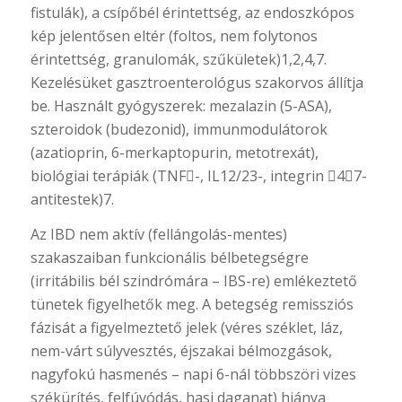
fistulák), a csípőbél érintettség, az endoszkópos
kép jelentősen eltér (foltos, nem folytonos
érintettség, granulomák, szűkületek)1,2,4,7.
Kezelésüket gasztroenterológus szakorvos állítja
be. Használt gyógyszerek: mezalazin (5-ASA),
szteroidok (budezonid), immunmodulátorok
(azatioprin, 6-merkaptopurin, metotrexát),
biológiai terápiák (TNF-, IL12/23-, integrin 47-
antitestek)7.
Az IBD nem aktív (fellángolás-mentes)
szakaszaiban funkcionális bélbetegségre
(irritábilis bél szindrómára – IBS-re) emlékeztető
tünetek figyelhetők meg. A betegség remissziós
fázisát a figyelmeztető jelek (véres széklet, láz,
nem-várt súlyvesztés, éjszakai bélmozgások,
nagyfokú hasmenés – napi 6-nál többszöri vizes
székürítés, felfúvódás, hasi daganat) hiánya