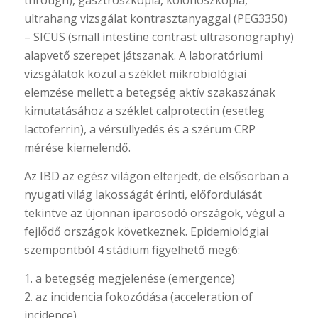
through), gasztroszkópia, kolonoszkópia,
ultrahang vizsgálat kontrasztanyaggal (PEG3350)
– SICUS (small intestine contrast ultrasonography)
alapvető szerepet játszanak. A laboratóriumi
vizsgálatok közül a széklet mikrobiológiai
elemzése mellett a betegség aktív szakaszának
kimutatásához a széklet calprotectin (esetleg
lactoferrin), a vérsüllyedés és a szérum CRP
mérése kiemelendő.
Az IBD az egész világon elterjedt, de elsősorban a
nyugati világ lakosságát érinti, előfordulását
tekintve az újonnan iparosodó országok, végül a
fejlődő országok következnek. Epidemiológiai
szempontból 4 stádium figyelhető meg6:
1. a betegség megjelenése (emergence)
2. az incidencia fokozódása (acceleration of
incidence)