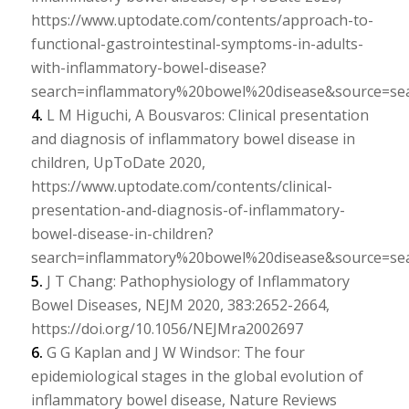
https://www.uptodate.com/contents/approach-to-
functional-gastrointestinal-symptoms-in-adults-
with-inflammatory-bowel-disease?
search=inflammatory%20bowel%20disease&source=sear
4.
L M Higuchi, A Bousvaros: Clinical presentation
and diagnosis of inflammatory bowel disease in
children, UpToDate 2020,
https://www.uptodate.com/contents/clinical-
presentation-and-diagnosis-of-inflammatory-
bowel-disease-in-children?
search=inflammatory%20bowel%20disease&source=sear
5.
J T Chang: Pathophysiology of Inflammatory
Bowel Diseases, NEJM 2020, 383:2652-2664,
https://doi.org/10.1056/NEJMra2002697
6.
G G Kaplan and J W Windsor: The four
epidemiological stages in the global evolution of
inflammatory bowel disease, Nature Reviews