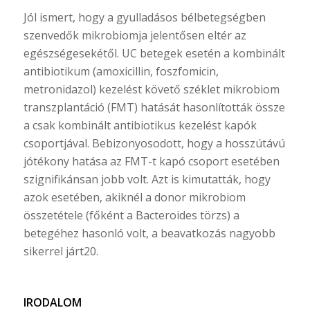
Jól ismert, hogy a gyulladásos bélbetegségben
szenvedők mikrobiomja jelentősen eltér az
egészségesekétől. UC betegek esetén a kombinált
antibiotikum (amoxicillin, foszfomicin,
metronidazol) kezelést követő széklet mikrobiom
transzplantáció (FMT) hatását hasonlították össze
a csak kombinált antibiotikus kezelést kapók
csoportjával. Bebizonyosodott, hogy a hosszútávú
jótékony hatása az FMT-t kapó csoport esetében
szignifikánsan jobb volt. Azt is kimutatták, hogy
azok esetében, akiknél a donor mikrobiom
összetétele (főként a Bacteroides törzs) a
betegéhez hasonló volt, a beavatkozás nagyobb
sikerrel járt20.
IRODALOM