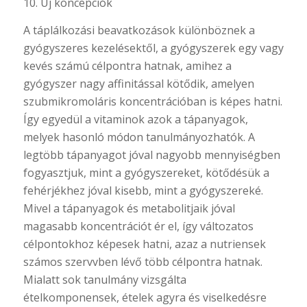
10. Új koncepciók
A táplálkozási beavatkozások különböznek a
gyógyszeres kezelésektől, a gyógyszerek egy vagy
kevés számú célpontra hatnak, amihez a
gyógyszer nagy affinitással kötődik, amelyen
szubmikromoláris koncentrációban is képes hatni.
Így egyedül a vitaminok azok a tápanyagok,
melyek hasonló módon tanulmányozhatók. A
legtöbb tápanyagot jóval nagyobb mennyiségben
fogyasztjuk, mint a gyógyszereket, kötődésük a
fehérjékhez jóval kisebb, mint a gyógyszereké.
Mivel a tápanyagok és metabolitjaik jóval
magasabb koncentrációt ér el, így változatos
célpontokhoz képesek hatni, azaz a nutriensek
számos szervvben lévő több célpontra hatnak.
Mialatt sok tanulmány vizsgálta
ételkomponensek, ételek agyra és viselkedésre