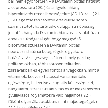
bár nem egyöntetűen – a D-vitamin pótlás hatását
a depresszióra ( 20. ) és a figyelemhiány-
hiperaktivitás rendellenességekre (ADHD-ra – ( 21.
) ). Az egészséges csontok értékelése során
származtatott határértékek alapján a népesség
jelentős hányada D-vitamin hiányos, s ez aláhúzza
annak szükségességét, hogy meggyőző
bizonyíték szülessen a D-vitamin pótlás
neuropszichiátriai betegségekre gyakorol
hatására. Az egészséges étrend, mely gazdag
polifenolokban, többszörösen telítetlen
zsírsavakban és egyéb fontos anyagokban, mint a
vitaminok, kedvező hatással van a mentális
egészségre, beleértve a kognitív képességeket,
hangulatot, stressz-reaktivitás és az idegrendszeri
gyulladásos folyamatokra való hajlamot ( 22. ),
főként olyan állapotokban, mint májbetegségek (
23. ) és az időskor ( 24. ).