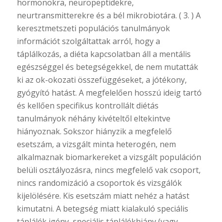
hormonokra, neuropeptidekre,
neurtransmitterekre és a bél mikrobiotára. ( 3. ) A
keresztmetszeti populációs tanulmányok
információt szolgáltattak arról, hogy a
táplálkozás, a diéta kapcsolatban áll a mentális
egészséggel és betegségekkel, de nem mutatták
ki az ok-okozati összefüggéseket, a jótékony,
gyógyító hatást. A megfelelően hosszú ideig tartó
és kellően specifikus kontrollált diétás
tanulmányok néhány kivételtől eltekintve
hiányoznak. Sokszor hiányzik a megfelelő
esetszám, a vizsgált minta heterogén, nem
alkalmaznak biomarkereket a vizsgált populáción
belüli osztályozásra, nincs megfelelő vak csoport,
nincs randomizáció a csoportok és vizsgálók
kijelölésére. Kis esetszám miatt nehéz a hatást
kimutatni. A betegség miatt kialakuló speciális
táplálék igény, speciális táplálékhiány (vagy