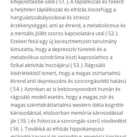
kifejezettebbé válik ( 51. ). A táplálkozás és főként
a helytelen táplálkozás és elhízás összefügg a
hangulatszabályozással és stressz
érzékenységgel, ami az étrend, a metabolizmus és
a mentális jóllét szoros kapcsolatára utal ( 52. ).
Ezeken felül egy új keresztmetszeti tanulmány
kimutatta, hogy a depresszív tünetek és a
metabolikus szindróma közti kapcsolathoz a
fizikai aktivitás hozzájárul ( 53. ). Rágcsáló
kísérletekből ismert, hogy a magas zsírtartalmú
étrend anti-depresszáns és szorongásoldó hatású
( 54. ). Azonban az is bebizonyosodott humán és
rágcsáló modell esetén, hogy a magas zsír és
magas szénhidráttartalmú western diéta kognitív
károsodással, elsősorban memória károsodással
jár ( 55. ) és fokozza a szorongás-szerű viselkedést
( 56. ). Továbbá az elhízás hippokampusz
működészavarral és epizodikus memória kieséssel