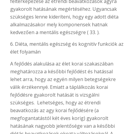
feltérképezése az étrendi beavatkozások agyra
gyakorolt hatásának megértéséhez. Ugyancsak
szükséges lenne kideríteni, hogy egy adott diéta
alkalmazásakor mely komponensek hatnak
kedvezően a mentális egészségre ( 33. ).
6. Diéta, mentális egészség és kognitív funkciók az
élet folyamán
A fejlődés alakulása az élet korai szakaszában
meghatározza a későbbi fejlődést és hatással
lehet arra, hogy az egyén milyen betegségekre
válik érzékennyé. Emiatt a táplálkozás korai
fejlődésre gyakorolt hatását is vizsgálni
szükséges. Lehetséges, hogy az étrendi
beavatkozás az agy korai fejlődésére (a
megfogantatástól két éves korig) gyakorolt
hatásának nagyobb jelentősége van a későbbi
diétás beavatkozások okozta változásoknál. A