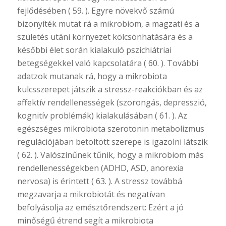
fejlődésében ( 59. ). Egyre növekvő számú
bizonyíték mutat rá a mikrobiom, a magzati és a
születés utáni környezet kölcsönhatására és a
későbbi élet során kialakuló pszichiátriai
betegségekkel való kapcsolatára ( 60. ). További
adatzok mutanak rá, hogy a mikrobiota
kulcsszerepet játszik a stressz-reakciókban és az
affektív rendellenességek (szorongás, depresszió,
kognitív problémák) kialakulásában ( 61. ). Az
egészséges mikrobiota szerotonin metabolizmus
regulációjában betöltött szerepe is igazolni látszik
( 62. ). Valószínűnek tűnik, hogy a mikrobiom más
rendellenességekben (ADHD, ASD, anorexia
nervosa) is érintett ( 63. ). A stressz továbbá
megzavarja a mikrobiotát és negatívan
befolyásolja az emésztőrendszert: Ezért a jó
minőségű étrend segít a mikrobiota