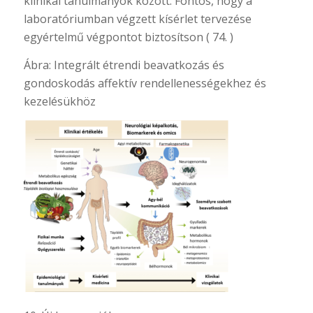
klinikai tanulmányok között. Fontos, hogy a
laboratóriumban végzett kísérlet tervezése
egyértelmű végpontot biztosítson ( 74. )
Ábra: Integrált étrendi beavatkozás és
gondoskodás affektív rendellenességekhez és
kezelésükhöz