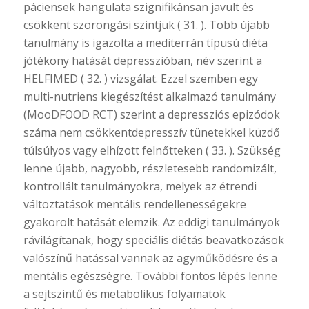
páciensek hangulata szignifikánsan javult és
csökkent szorongási szintjük ( 31. ). Több újabb
tanulmány is igazolta a mediterrán típusú diéta
jótékony hatását depresszióban, név szerint a
HELFIMED ( 32. ) vizsgálat. Ezzel szemben egy
multi-nutriens kiegészítést alkalmazó tanulmány
(MooDFOOD RCT) szerint a depressziós epizódok
száma nem csökkentdepresszív tünetekkel küzdő
túlsúlyos vagy elhízott felnőtteken ( 33. ). Szükség
lenne újabb, nagyobb, részletesebb randomizált,
kontrollált tanulmányokra, melyek az étrendi
változtatások mentális rendellenességekre
gyakorolt hatását elemzik. Az eddigi tanulmányok
rávilágítanak, hogy speciális diétás beavatkozások
valószínű hatással vannak az agyműködésre és a
mentális egészségre. További fontos lépés lenne
a sejtszintű és metabolikus folyamatok