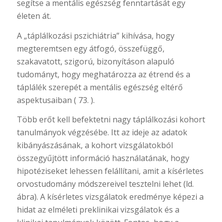
segítse a mentális egészség fenntartását egy
életen át.
A „táplálkozási pszichiátria” kihívása, hogy
megteremtsen egy átfogó, összefüggő,
szakavatott, szigorú, bizonyításon alapuló
tudományt, hogy meghatározza az étrend és a
táplálék szerepét a mentális egészség eltérő
aspektusaiban ( 73. ).
Több erőt kell befektetni nagy táplálkozási kohort
tanulmányok végzésébe. Itt az ideje az adatok
kibányászásának, a kohort vizsgálatokból
összegyűjtött információ használatának, hogy
hipotéziseket lehessen felállítani, amit a kísérletes
orvostudomány módszereivel tesztelni lehet (ld.
ábra). A kísérletes vizsgálatok eredménye képezi a
hidat az elméleti preklinikai vizsgálatok és a