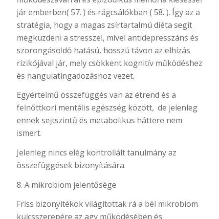
jár emberben( 57. ) és rágcsálókban ( 58. ). Így az a
stratégia, hogy a magas zsírtartalmú diéta segít
megküzdeni a stresszel, mivel antidepresszáns és
szorongásoldó hatású, hosszú távon az elhízás
rizikójával jár, mely csökkent kognitív működéshez
és hangulatingadozáshoz vezet.
Egyértelmű összefüggés van az étrend és a
felnőttkori mentális egészség között, de jelenleg
ennek sejtszintű és metabolikus háttere nem
ismert.
Jelenleg nincs elég kontrollált tanulmány az
összefüggések bizonyítására.
8. A mikrobiom jelentősége
Friss bizonyítékok világítottak rá a bél mikrobiom
kulcsszerepére az agy működésében és