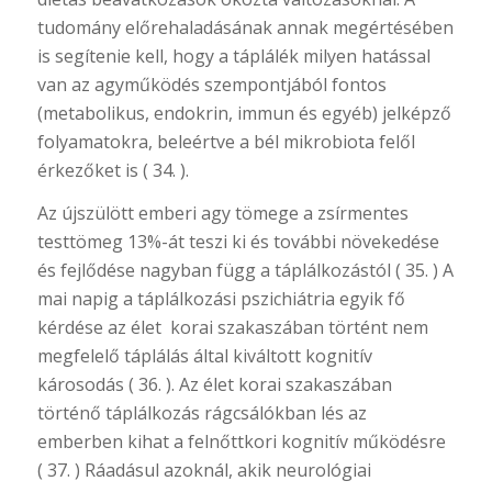
tudomány előrehaladásának annak megértésében
is segítenie kell, hogy a táplálék milyen hatással
van az agyműködés szempontjából fontos
(metabolikus, endokrin, immun és egyéb) jelképző
folyamatokra, beleértve a bél mikrobiota felől
érkezőket is ( 34. ).
Az újszülött emberi agy tömege a zsírmentes
testtömeg 13%-át teszi ki és további növekedése
és fejlődése nagyban függ a táplálkozástól ( 35. ) A
mai napig a táplálkozási pszichiátria egyik fő
kérdése az élet korai szakaszában történt nem
megfelelő táplálás által kiváltott kognitív
károsodás ( 36. ). Az élet korai szakaszában
történő táplálkozás rágcsálókban lés az
emberben kihat a felnőttkori kognitív működésre
( 37. ) Ráadásul azoknál, akik neurológiai