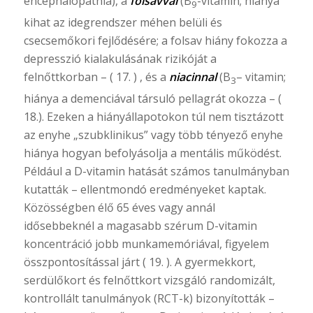
encephalopathia), a
folsavval
(B
-vitamin; hiánya
9
kihat az idegrendszer méhen belüli és
csecsemőkori fejlődésére; a folsav hiány fokozza a
depresszió kialakulásának rizikóját a
felnőttkorban – ( 17. ) , és a
niacinnal
(B
– vitamin;
3
hiánya a demenciával társuló pellagrát okozza – (
18.). Ezeken a hiányállapotokon túl nem tisztázott
az enyhe „szubklinikus” vagy több tényező enyhe
hiánya hogyan befolyásolja a mentális működést.
Például a D-vitamin hatását számos tanulmányban
kutatták – ellentmondó eredményeket kaptak.
Közösségben élő 65 éves vagy annál
idősebbeknél a magasabb szérum D-vitamin
koncentráció jobb munkamemóriával, figyelem
összpontosítással járt ( 19. ). A gyermekkort,
serdülőkort és felnőttkort vizsgáló randomizált,
kontrollált tanulmányok (RCT-k) bizonyították –