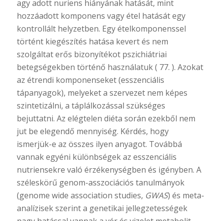
agy adott nuriens hiányának hatását, mint
hozzáadott komponens vagy étel hatását egy
kontrollált helyzetben. Egy ételkomponenssel
történt kiegészítés hatása kevert és nem
szolgáltat erős bizonyítékot pszichiátriai
betegségekben történő használatuk ( 77. ). Azokat
az étrendi komponenseket (esszenciális
tápanyagok), melyeket a szervezet nem képes
szintetizálni, a táplálkozással szükséges
bejuttatni. Az elégtelen diéta során ezekből nem
jut be elegendő mennyiség. Kérdés, hogy
ismerjük-e az összes ilyen anyagot. Továbbá
vannak egyéni különbségek az esszenciális
nutriensekre való érzékenységben és igényben. A
széleskörű genom-asszociációs tanulmányok
(genome wide association studies,
GWAS
) és meta-
analízisek szerint a genetikai jellegzetességek
nagy hatással vannak a vér és vizelet metabolit