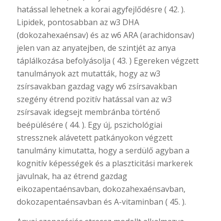
hatással lehetnek a korai agyfejlődésre ( 42. ).
Lipidek, pontosabban az w3 DHA
(dokozahexaénsav) és az w6 ARA (arachidonsav)
jelen van az anyatejben, de szintjét az anya
táplálkozása befolyásolja ( 43. ) Egereken végzett
tanulmányok azt mutatták, hogy az w3
zsírsavakban gazdag vagy w6 zsírsavakban
szegény étrend pozitív hatással van az w3
zsírsavak idegsejt membránba történő
beépülésére ( 44. ). Egy új, pszichológiai
stressznek alávetett patkányokon végzett
tanulmány kimutatta, hogy a serdülő agyban a
kognitív képességek és a plaszticitási markerek
javulnak, ha az étrend gazdag
eikozapentaénsavban, dokozahexaénsavban,
dokozapentaénsavban és A-vitaminban ( 45. ).