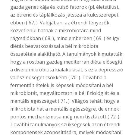
gazda genetikája és külső fatorok (pl. életstílus),
az étrend és táplálkozás játssza a kulcsszerepet
ebben ( 67. ). Valójában, az étrendi tényezők
közvetlenül hatnak a mikrobiotára mind
rágcsálókban ( 68. ), mind emberben ( 69. ) és így
diétás beavatkozással a bél mikrobiota
összetétele alakítható. A tanulmányok kimutatták,
hogy a rostban gazdag mediterrán diéta elősegíti
a diverz mikrobiota kialakulását, s ez a depresszió
valószínűségét csökkenti ( 70. ). Továbbá a
fermentált ételek is képesek módosítani a bél
mikrobiotát, megváltoztatni a bél fiziológiát és a
mentális egészséget ( 71. ). Világos tehát, hogy a
mikrobiota hat a mentális egészségre, de ennek
pontos mechanizmusa még nem tisztázott ( 72. ).
További tanulmányok szükségesek azon étrendi
komponensek azonosítására, melyek módosítani