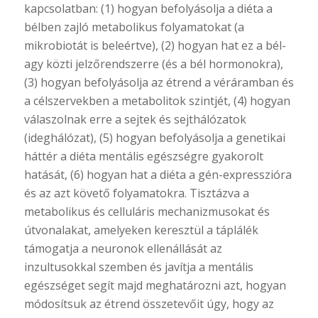
kapcsolatban: (1) hogyan befolyásolja a diéta a
bélben zajló metabolikus folyamatokat (a
mikrobiotát is beleértve), (2) hogyan hat ez a bél-
agy közti jelzőrendszerre (és a bél hormonokra),
(3) hogyan befolyásolja az étrend a véráramban és
a célszervekben a metabolitok szintjét, (4) hogyan
válaszolnak erre a sejtek és sejthálózatok
(ideghálózat), (5) hogyan befolyásolja a genetikai
háttér a diéta mentális egészségre gyakorolt
hatását, (6) hogyan hat a diéta a gén-expresszióra
és az azt követő folyamatokra. Tisztázva a
metabolikus és celluláris mechanizmusokat és
útvonalakat, amelyeken keresztül a táplálék
támogatja a neuronok ellenállását az
inzultusokkal szemben és javítja a mentális
egészséget segít majd meghatározni azt, hogyan
módosítsuk az étrend összetevőit úgy, hogy az