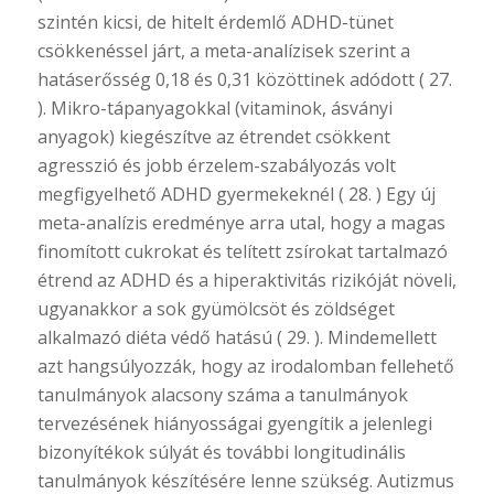
szintén kicsi, de hitelt érdemlő ADHD-tünet
csökkenéssel járt, a meta-analízisek szerint a
hatáserősség 0,18 és 0,31 közöttinek adódott ( 27.
). Mikro-tápanyagokkal (vitaminok, ásványi
anyagok) kiegészítve az étrendet csökkent
agresszió és jobb érzelem-szabályozás volt
megfigyelhető ADHD gyermekeknél ( 28. ) Egy új
meta-analízis eredménye arra utal, hogy a magas
finomított cukrokat és telített zsírokat tartalmazó
étrend az ADHD és a hiperaktivitás rizikóját növeli,
ugyanakkor a sok gyümölcsöt és zöldséget
alkalmazó diéta védő hatású ( 29. ). Mindemellett
azt hangsúlyozzák, hogy az irodalomban fellehető
tanulmányok alacsony száma a tanulmányok
tervezésének hiányosságai gyengítik a jelenlegi
bizonyítékok súlyát és további longitudinális
tanulmányok készítésére lenne szükség. Autizmus