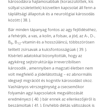
károsodásra hajlamosabbak (koraszülöttek, kis
súllyal születettek) közvetlen kapcsolat áll fenn a
tápláltsági állapotuk és a neurológiai károsodás
között ( 38. ).
Bár minden tápanyag fontos az agy fejlődéséhez,
a fehérjék, a vas, a kolin, a folsav, a jód, az A-, D-,
B
, B
-vitamin és a hosszúláncú, többszörösen
6
12
telített zsírsavak a kulcsfontosságúak ( 39. ).
Kísérleti adatokkal bizonyították, hogy az
agykéreg sejtstruktúrája irreverzibilisen
károsodik , amennyiben a magzati életben nem
volt megfelelő a jódellátottság – ez abnormális
idegsejt migrációt és kognitív károsodást okoz.
Vashiányos vérszegénység a csecsemőkor
folyamán agyi kapcsolatok megváltozását
eredményezi ( 40. ) bár ennek az ellenkezőjéről is
beszámoltak ( 41. ). Enyhébb diétás változások is