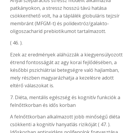
Anyai szeparációs stressz modellt alkalmazva
patkányokon, a stressz hosszú távú hatása
csökkenthető volt, ha a táplálék globuláris tejzsír
membránt (MFGM-t) és polidextróz/galakto-
oligoszacharid prebiotikumot tartalmazott.
( 46. ).
Ezek az eredmények aláhúzzák a kiegyensúlyozott
étrend fontosságát az agy korai fejlődésében, a
későbbi pszichiátriai betegségre való hajlamban,
mely részben magyarázhatja a kezelésre adott
eltérő válaszokat is.
7. Diéta, mentális egészség és kognitív funkciók a
felnőttkorban és idős korban
A felnőttkorban alkalmazott jobb minőségű diéta
csökkenti a kognitív hanyatlás rizikóját ( 47. ).
Időskorban antioxidáns polifenolok fogyasztása