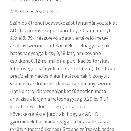
4. ADHD és ASD diéták
Számos étrendi beavatkozást tanulmányoztak az
ADHD páciens csoportban. Egy 20 tanulmányt
átölelő, 794 résztvevő adatait értékelő meta-
analízis szerint az ételadalékok elhagyásának
hatásnagysága kicsi, 0,18 lett, ami tovább
csökkent 0,12-re, mikor a publikációs torzítás
lehetőségét is figyelembe vették ( 25. ), bár több
precíz eliminációs diéta hatásosnak bizonyult
számos randomizált klinikai tanulmány szerint.
Hat kontrollált vizsgálat két független meta-
analízise alapján a hatásnagyság 0,29 és 0,51
közöttinek adódott ( 26. ) és arra a
következtetésre jutottak, hogy az ADHD
gyermekek harmada reagált a beavatkozásra
(>40% tünetcsökkenés). Szabad zsírsavak adása