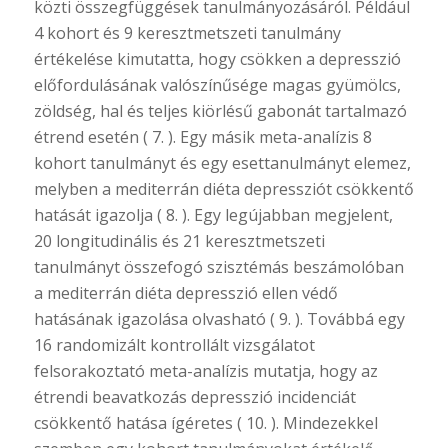
közti összegfüggések tanulmányozásáról. Például
4 kohort és 9 keresztmetszeti tanulmány
értékelése kimutatta, hogy csökken a depresszió
előfordulásának valószínűsége magas gyümölcs,
zöldség, hal és teljes kiörlésű gabonát tartalmazó
étrend esetén ( 7. ). Egy másik meta-analízis 8
kohort tanulmányt és egy esettanulmányt elemez,
melyben a mediterrán diéta depressziót csökkentő
hatását igazolja ( 8. ). Egy legújabban megjelent,
20 longitudinális és 21 keresztmetszeti
tanulmányt összefogó szisztémás beszámolóban
a mediterrán diéta depresszió ellen védő
hatásának igazolása olvasható ( 9. ). Továbbá egy
16 randomizált kontrollált vizsgálatot
felsorakoztató meta-analízis mutatja, hogy az
étrendi beavatkozás depresszió incidenciát
csökkentő hatása ígéretes ( 10. ). Mindezekkel