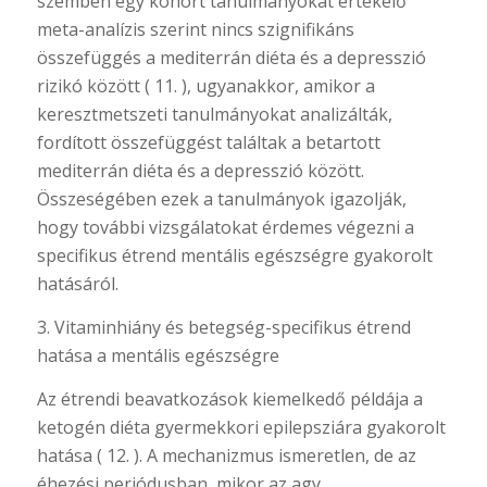
szemben egy kohort tanulmányokat értékelő
meta-analízis szerint nincs szignifikáns
összefüggés a mediterrán diéta és a depresszió
rizikó között ( 11. ), ugyanakkor, amikor a
keresztmetszeti tanulmányokat analizálták,
fordított összefüggést találtak a betartott
mediterrán diéta és a depresszió között.
Összeségében ezek a tanulmányok igazolják,
hogy további vizsgálatokat érdemes végezni a
specifikus étrend mentális egészségre gyakorolt
hatásáról.
3. Vitaminhiány és betegség-specifikus étrend
hatása a mentális egészségre
Az étrendi beavatkozások kiemelkedő példája a
ketogén diéta gyermekkori epilepsziára gyakorolt
hatása ( 12. ). A mechanizmus ismeretlen, de az
éhezési periódusban, mikor az agy