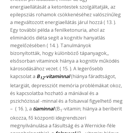
energiaellátását a ketontestek szolgáltatják, az
epilepsziás rohamok csökkenéséhez valószínűleg
a megváltozott energiaellátás járul hozzá ( 13. ).
Egy további példa a fenilketonuria, ahol az
eliminációs diéta segít a kognitív hanyatlás
megelőzésében ( 14. ). Tanulmányok
bizonyították, hogy különböző tápanyagok,,
elsősorban vitaminok hiánya a kognitív működés
károsodásához vezet. ( 15. ). A legerősebb
kapcsolat a
B
-vitaminnal
(hiánya fáradtságot,
12
letargiát, depressziót memória problémákat okoz,
és kapcsolatba hozható a mániával és a
pszichózissal -minnal és a folsavval figyelhető meg
– ( 16. ), a
tiaminnal
(B
-vitamin; hiánya a beriberit
1
okozza, fő központi idegrendszeri
megnyilvánulása a fásultság és a Wernicke-féle