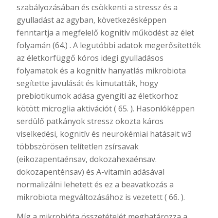
szabályozásában és csökkenti a stressz és a
gyulladást az agyban, következésképpen
fenntartja a megfelelő kognitív működést az élet
folyamán (64.) . A legutóbbi adatok megerősítették
az életkorfüggő kóros idegi gyulladásos
folyamatok és a kognitív hanyatlás mikrobiota
segítette javulását és kimutatták, hogy
prebiotikumok adása gyengíti az életkorhoz
kötött microglia aktivációt ( 65. ). Hasonlóképpen
serdülő patkányok stressz okozta káros
viselkedési, kognitív és neurokémiai hatásait w3
többszörösen telítetlen zsírsavak
(eikozapentaénsav, dokozahexaénsav.
dokozapenténsav) és A-vitamin adásával
normalizálni lehetett és ez a beavatkozás a
mikrobiota megváltozásához is vezetett ( 66. ).
Míg a mikrobióta összetételét meghatározza a