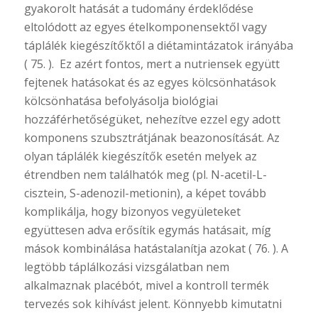
gyakorolt hatását a tudomány érdeklődése
eltolódott az egyes ételkomponensektől vagy
táplálék kiegészítőktől a diétamintázatok irányába
( 75. ). Ez azért fontos, mert a nutriensek együtt
fejtenek hatásokat és az egyes kölcsönhatások
kölcsönhatása befolyásolja biológiai
hozzáférhetőségüket, nehezítve ezzel egy adott
komponens szubsztrátjának beazonosítását. Az
olyan táplálék kiegészítők esetén melyek az
étrendben nem találhatók meg (pl. N-acetil-L-
cisztein, S-adenozil-metionin), a képet tovább
komplikálja, hogy bizonyos vegyületeket
együttesen adva erősítik egymás hatásait, míg
mások kombinálása hatástalanítja azokat ( 76. ). A
legtöbb táplálkozási vizsgálatban nem
alkalmaznak placébót, mivel a kontroll termék
tervezés sok kihívást jelent. Könnyebb kimutatni