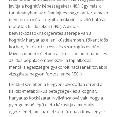
javítja a kognitív képességeket ( 48.). Egy másik
tanulmányban az olívaolajt és magokat tartalmazó
mediterrán diéta kognitív működést javító hatását
mutatták ki időseken ( 49. ). A diétás
beavatkozásoknak ígéretes szerepe van a
kognitív hanyatlás elleni küzdelemben, főként idős
korban, fokozott stressz és szorongás esetén.
Mivel a modern életben a stressz mindennapos és
az idős populáció növekszik, a táplálkozás
mentális egészségre gyakorolt hatásának további
vizsgálata nagyon fontos lenne ( 50. ).
Ezekkel szemben a kiegyensúlyozatlan étrend a
kardio-metabolikus betegségek és a kognitív
hanyatlás kockázatát. Nyilvánvalóvá vált, hogy a
gyenge minőségű diéta károsítja a mentális
egészséget, ami az életkor előrehaladtával egyre